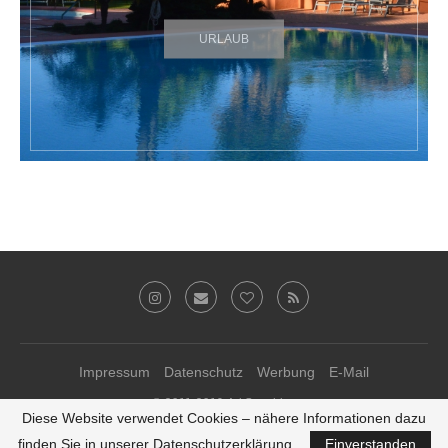
URLAUB
Impressum
Datenschutz
Werbung
E-Mail
© 2011-2019 Ari Sunshine
Diese Website verwendet Cookies – nähere Informationen dazu
Theme-Anpassungen von
kathastrophal.de
♥
finden Sie in unserer Datenschutzerklärung.
Einverstanden