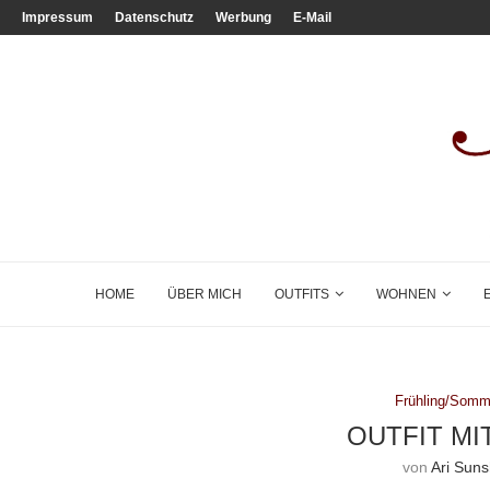
Impressum
Datenschutz
Werbung
E-Mail
HOME
ÜBER MICH
OUTFITS
WOHNEN
Frühling/Somm
OUTFIT MI
von
Ari Suns