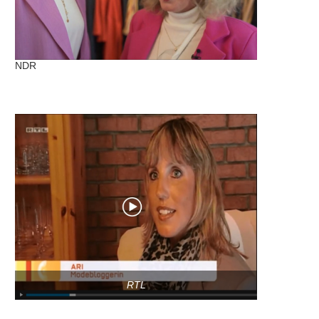
NDR
RTL