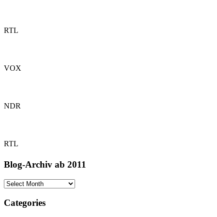
RTL
VOX
NDR
RTL
Blog-Archiv ab 2011
Blog-
Archiv
ab
Categories
2011