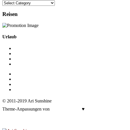
Categories
Reisen
Urlaub
Instagram
Email
Bloglovin
Rss
Impressum
Datenschutz
Werbung
E-Mail
© 2011-2019 Ari Sunshine
Theme-Anpassungen von
kathastrophal.de
♥
Zurück zum Seitenanfang