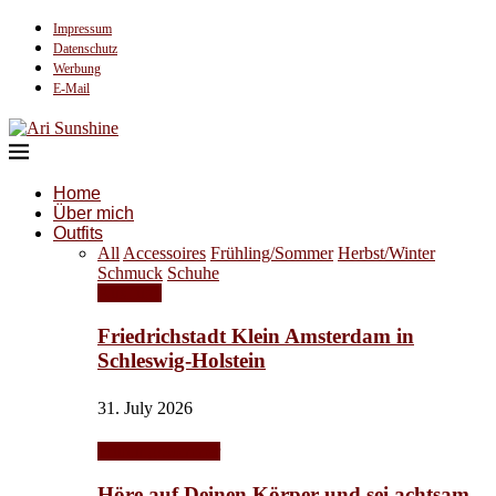
Impressum
Datenschutz
Werbung
E-Mail
Home
Über mich
Outfits
All
Accessoires
Frühling/Sommer
Herbst/Winter
Schmuck
Schuhe
Ausflüge
Friedrichstadt Klein Amsterdam in
Schleswig-Holstein
31. July 2026
Frühling/Sommer
Höre auf Deinen Körper und sei achtsam