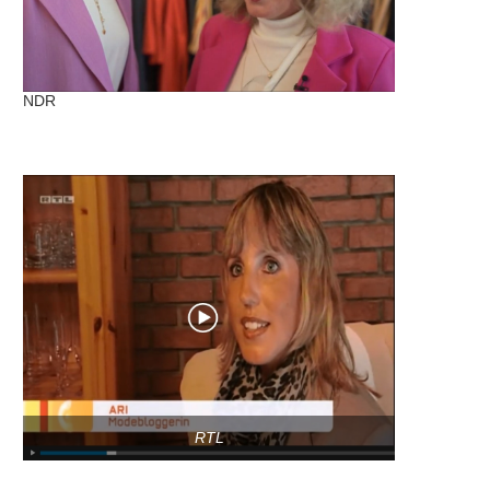
NDR
RTL