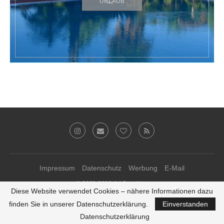
URLAUB
Impressum
Datenschutz
Werbung
E-Mail
© 2011-2019 Ari Sunshine
Diese Website verwendet Cookies – nähere Informationen dazu
Theme-Anpassungen von
kathastrophal.de
♥
finden Sie in unserer Datenschutzerklärung.
Einverstanden
ZURÜCK ZUM SEITENANFANG
Datenschutzerklärung