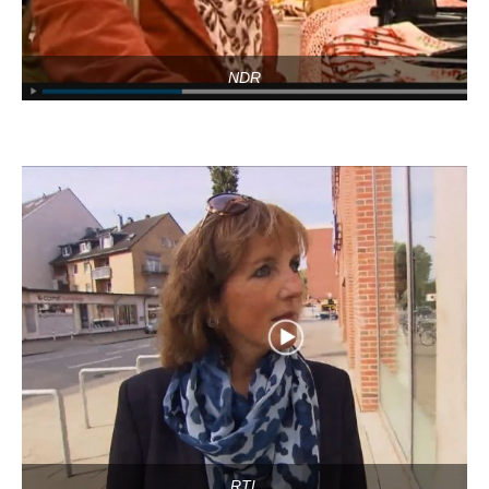
NDR
RTL