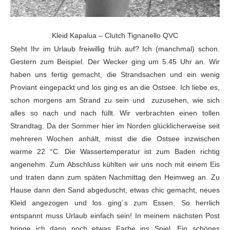
Kleid Kapalua – Clutch Tignanello QVC
Steht Ihr
im Urlaub freiwillig früh auf? Ich (manchmal) schon.
Gestern zum Beispiel. Der
Wecker ging um 5.45 Uhr an. Wir
haben uns fertig gemacht, die Strandsachen und
ein wenig
Proviant eingepackt und los ging es an die Ostsee. Ich liebe es,
schon morgens am Strand zu sein und
zuzusehen, wie sich
alles so nach und nach füllt. Wir verbrachten einen
tollen
Strandtag. Da der Sommer hier im Norden glücklicherweise seit
mehreren Wochen anhält, misst die die Ostsee inzwischen
warme 22 °C. Die Wassertemperatur
ist zum Baden richtig
angenehm. Zum Abschluss
kühlten wir uns noch mit einem Eis
und traten dann zum späten Nachmittag den
Heimweg an. Zu
Hause dann den Sand abgeduscht, etwas chic gemacht, neues
Kleid
angezogen und los ging´s zum Essen. So herrlich
entspannt muss Urlaub einfach
sein! In meinem nächsten Post
bringe ich dann noch etwas Farbe ins Spiel. Ein
schönes