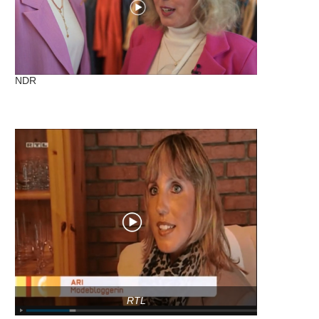
NDR
RTL