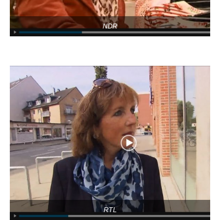
NDR
RTL