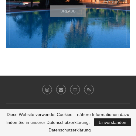
URLAUB
Impressum
Datenschutz
Werbung
E-Mail
Diese Website verwendet Cookies – nähere Informationen dazu
© 2011-2019 Ari Sunshine
finden Sie in unserer Datenschutzerklärung.
Einverstanden
Theme-Anpassungen von
kathastrophal.de
♥
Datenschutzerklärung