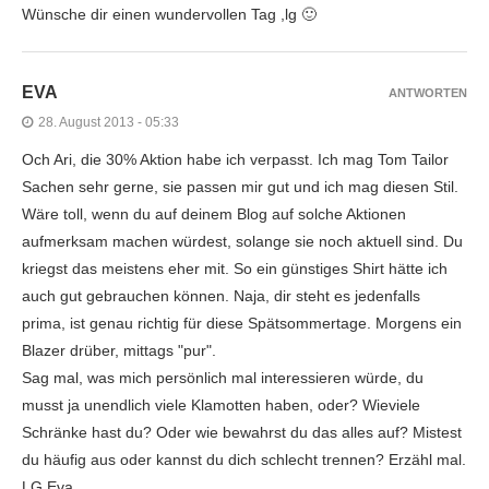
Wünsche dir einen wundervollen Tag ,lg 🙂
EVA
ANTWORTEN
28. August 2013 - 05:33
Och Ari, die 30% Aktion habe ich verpasst. Ich mag Tom Tailor
Sachen sehr gerne, sie passen mir gut und ich mag diesen Stil.
Wäre toll, wenn du auf deinem Blog auf solche Aktionen
aufmerksam machen würdest, solange sie noch aktuell sind. Du
kriegst das meistens eher mit. So ein günstiges Shirt hätte ich
auch gut gebrauchen können. Naja, dir steht es jedenfalls
prima, ist genau richtig für diese Spätsommertage. Morgens ein
Blazer drüber, mittags "pur".
Sag mal, was mich persönlich mal interessieren würde, du
musst ja unendlich viele Klamotten haben, oder? Wieviele
Schränke hast du? Oder wie bewahrst du das alles auf? Mistest
du häufig aus oder kannst du dich schlecht trennen? Erzähl mal.
LG Eva