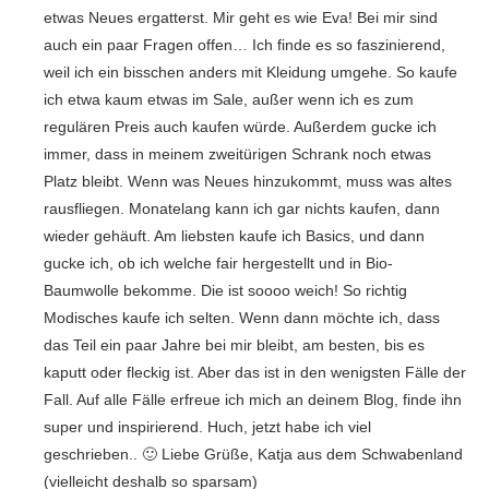
etwas Neues ergatterst. Mir geht es wie Eva! Bei mir sind
auch ein paar Fragen offen… Ich finde es so faszinierend,
weil ich ein bisschen anders mit Kleidung umgehe. So kaufe
ich etwa kaum etwas im Sale, außer wenn ich es zum
regulären Preis auch kaufen würde. Außerdem gucke ich
immer, dass in meinem zweitürigen Schrank noch etwas
Platz bleibt. Wenn was Neues hinzukommt, muss was altes
rausfliegen. Monatelang kann ich gar nichts kaufen, dann
wieder gehäuft. Am liebsten kaufe ich Basics, und dann
gucke ich, ob ich welche fair hergestellt und in Bio-
Baumwolle bekomme. Die ist soooo weich! So richtig
Modisches kaufe ich selten. Wenn dann möchte ich, dass
das Teil ein paar Jahre bei mir bleibt, am besten, bis es
kaputt oder fleckig ist. Aber das ist in den wenigsten Fälle der
Fall. Auf alle Fälle erfreue ich mich an deinem Blog, finde ihn
super und inspirierend. Huch, jetzt habe ich viel
geschrieben.. 🙂 Liebe Grüße, Katja aus dem Schwabenland
(vielleicht deshalb so sparsam)