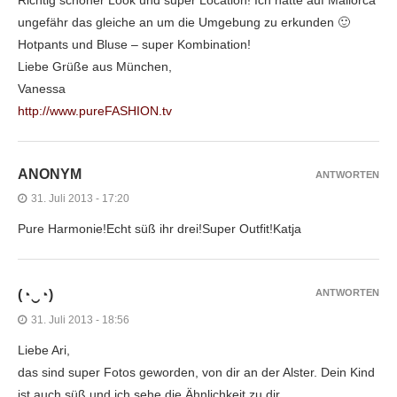
ungefähr das gleiche an um die Umgebung zu erkunden 🙂
Hotpants und Bluse – super Kombination!
Liebe Grüße aus München,
Vanessa
http://www.pureFASHION.tv
ANONYM
ANTWORTEN
31. Juli 2013 - 17:20
Pure Harmonie!Echt süß ihr drei!Super Outfit!Katja
(◔‿◔)
ANTWORTEN
31. Juli 2013 - 18:56
Liebe Ari,
das sind super Fotos geworden, von dir an der Alster. Dein Kind
ist auch süß und ich sehe die Ähnlichkeit zu dir.