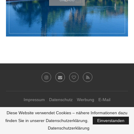
Impressum
Datenschutz
Werbung
E-Mail
© 2011-2019 Ari Sunshine
Diese Website verwendet Cookies – nähere Informationen dazu
Theme-Anpassungen von
kathastrophal.de
♥
finden Sie in unserer Datenschutzerklärung.
Einverstanden
ZURÜCK ZUM SEITENANFANG
Datenschutzerklärung