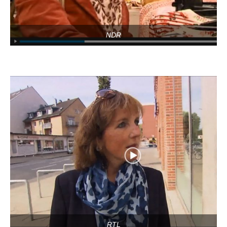
NDR
RTL