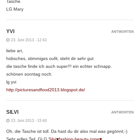
Tasche.
LG Mary
YVI
ANTWORTEN
23. Juni 2013 - 12:42
liebe ari,
hübsches, stimmiges oufit, steht dir sehr gut.
die tasche finde ich auch super!!! ein echter schnapp.
schönen sonntag noch.
lg yvi
http://picturesandfood2013.blogspot.de/
SILVI
ANTWORTEN
23. Juni 2013 - 15:40
Oh, die Tasche ist toll. Da hast du dir also mal was gegönnt;-)
Sehr edles Teil. GLG
Silvi♥fashion-beauty-zone♥