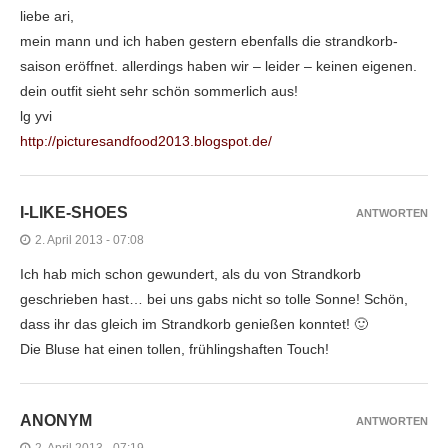
liebe ari,
mein mann und ich haben gestern ebenfalls die strandkorb-
saison eröffnet. allerdings haben wir – leider – keinen eigenen.
dein outfit sieht sehr schön sommerlich aus!
lg yvi
http://picturesandfood2013.blogspot.de/
I-LIKE-SHOES
ANTWORTEN
2. April 2013 - 07:08
Ich hab mich schon gewundert, als du von Strandkorb
geschrieben hast… bei uns gabs nicht so tolle Sonne! Schön,
dass ihr das gleich im Strandkorb genießen konntet! 🙂
Die Bluse hat einen tollen, frühlingshaften Touch!
ANONYM
ANTWORTEN
2. April 2013 - 07:19