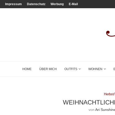
Impressum
Datenschutz
Werbung
E-Mail
HOME
ÜBER MICH
OUTFITS
WOHNEN
Herbst
WEIHNACHTLICH
von
Ari Sunshin