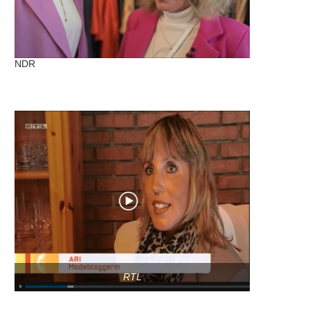
NDR
RTL