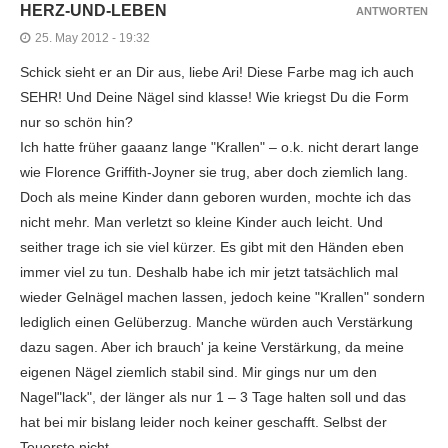
HERZ-UND-LEBEN
ANTWORTEN
25. May 2012 - 19:32
Schick sieht er an Dir aus, liebe Ari! Diese Farbe mag ich auch
SEHR! Und Deine Nägel sind klasse! Wie kriegst Du die Form
nur so schön hin?
Ich hatte früher gaaanz lange "Krallen" – o.k. nicht derart lange
wie Florence Griffith-Joyner sie trug, aber doch ziemlich lang.
Doch als meine Kinder dann geboren wurden, mochte ich das
nicht mehr. Man verletzt so kleine Kinder auch leicht. Und
seither trage ich sie viel kürzer. Es gibt mit den Händen eben
immer viel zu tun. Deshalb habe ich mir jetzt tatsächlich mal
wieder Gelnägel machen lassen, jedoch keine "Krallen" sondern
lediglich einen Gelüberzug. Manche würden auch Verstärkung
dazu sagen. Aber ich brauch' ja keine Verstärkung, da meine
eigenen Nägel ziemlich stabil sind. Mir gings nur um den
Nagel"lack", der länger als nur 1 – 3 Tage halten soll und das
hat bei mir bislang leider noch keiner geschafft. Selbst der
Teuerste nicht.