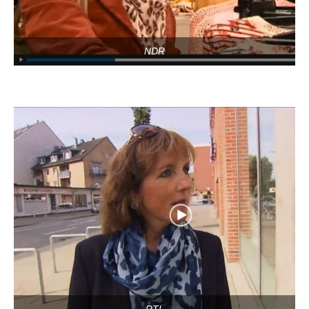
NDR
RTL