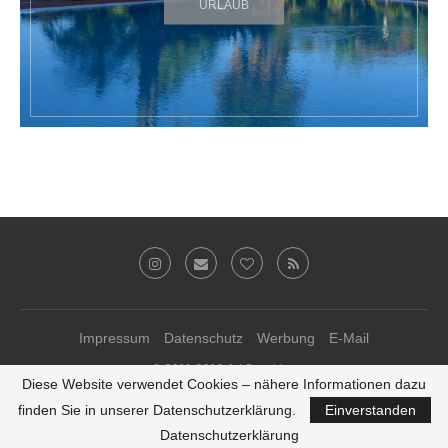
URLAUB
Impressum
Datenschutz
Werbung
E-Mail
© 2011-2019 Ari Sunshine
Diese Website verwendet Cookies – nähere Informationen dazu
Theme-Anpassungen von
kathastrophal.de
♥
finden Sie in unserer Datenschutzerklärung.
Einverstanden
ZURÜCK ZUM SEITENANFANG
Datenschutzerklärung