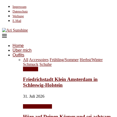
Impressum
Datenschutz
Werbung
E-Mail
Home
Über mich
Outfits
All
Accessoires
Frühling/Sommer
Herbst/Winter
Schmuck
Schuhe
Ausflüge
Friedrichstadt Klein Amsterdam in
Schleswig-Holstein
31. Juli 2026
Frühling/Sommer
Höre auf Deinen Körper und sei achtsam