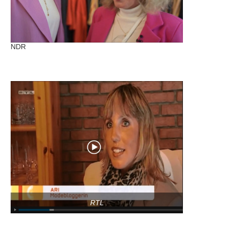
NDR
RTL