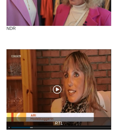
NDR
RTL