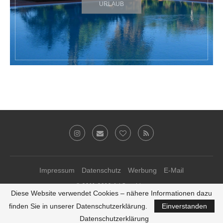
URLAUB
Impressum
Datenschutz
Werbung
E-Mail
© 2011-2019 Ari Sunshine
Diese Website verwendet Cookies – nähere Informationen dazu
Theme-Anpassungen von
kathastrophal.de
♥
finden Sie in unserer Datenschutzerklärung.
Einverstanden
ZURÜCK ZUM SEITENANFANG
Datenschutzerklärung