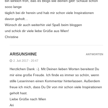
bin wirklich froh, daß es Blogs wie deinen gibt! Schaue schon
sooo lange
täglich bei dir herein und hab mir schon viele Inspirationen
davon geholt…
Wünsch dir auch weiterhin viel Spaß beim bloggen
und schick dir viele liebe Grüße aus Wien!
Christine
ARISUNSHINE
ANTWORTEN
2. Juli 2017 - 20:47
Herzlichen Dank :-). Mit Deinen lieben Worten bereitest Du
mir eine große Freude. Ich finde es immer so schön, wenn
stille Leserinnen einen Kommentar hinterlassen. Außerdem
freue ich mich, dass Du Dir von mir schon viele Inspirationen
geholt hast.
Liebe Grüße nach Wien
Ari