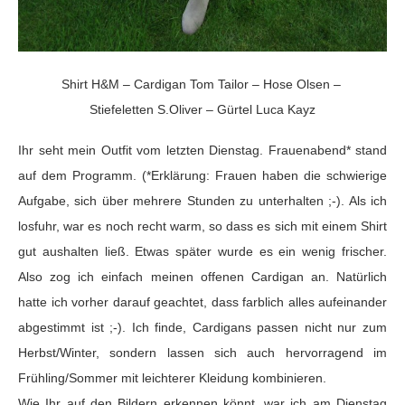
Shirt H&M – Cardigan Tom Tailor – Hose Olsen –
Stiefeletten S.Oliver – Gürtel Luca Kayz
Ihr seht mein Outfit vom letzten Dienstag. Frauenabend* stand
auf dem Programm. (*Erklärung: Frauen haben die schwierige
Aufgabe, sich über mehrere Stunden zu unterhalten ;-). Als ich
losfuhr, war es noch recht warm, so dass es sich mit einem Shirt
gut aushalten ließ. Etwas später wurde es ein wenig frischer.
Also zog ich einfach meinen offenen Cardigan an. Natürlich
hatte ich vorher darauf geachtet, dass farblich alles aufeinander
abgestimmt ist ;-). Ich finde, Cardigans passen nicht nur zum
Herbst/Winter, sondern lassen sich auch hervorragend im
Frühling/Sommer mit leichterer Kleidung kombinieren.
Wie Ihr auf den Bildern erkennen könnt, war ich am Dienstag