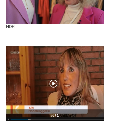
NDR
RTL