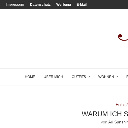
Impressum
Datenschutz
Werbung
E-Mail
HOME
ÜBER MICH
OUTFITS
WOHNEN
Herbst
WARUM ICH 
von
Ari Sunshi